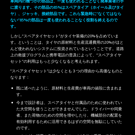
車両内の幾つかの部品は、一度も使われることなく廃車業者の手
に渡ります。その部品の85%はスペアタイア（ホイール及びタイ
ヤ）、ジャッキ、接続部品です。これら緊急時に“なくてはなら
ない”85%の部品は一度も使われることなく役割を終えるので
す。
しかし“スペアタイヤセット”がタイヤ装備の20%を占めていま
す。ということは、タイヤの原材料と生産流通費用の20%がほと
んど使われないシステムに投資されているということです。道路
上の救援プログラムと携帯電話の普及によって、“スペアタイヤ
セット”の利用はもっと少なくなると考えられます。
“スペアタイヤセット”は少なくとも３つの理由から高価なものと
なります：
既に述べたように、原材料と生産費が車両の値段に含まれま
す。
今まで設計者は、スペアタイヤと付属品のために使われてい
た大空間を使うことができませんでした。ドライバーや同乗
者、また荷物のための空間を増やしたり、機械部分の配置を
有効利用するために活用できるはずの空間を無駄にしていた
のです。