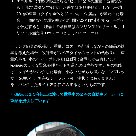
エネルギー消費の負担となる“セット”全体の重量；当然なが
ら１回の“満タン”では大した差ではありません。しかし平均
20kgの重量（タイヤ全体とジャッキ、付属品）が加わった場
合、一般的な排気量の車が10年間で25万km走行する（平均）
と仮定すると、理論上の消費量はガソリンで165リットル、１
リットル当たり1.65ユーロとして272.25ユーロ
トランク部分の拡張と、重量とコストを削減しながらの部品の効
率を考えた場合、設計者がスペアタイヤのセットの代わりに、重
量約2kg、水のペットボトルとほぼ同じ空間しか占有しない
Fix&Goのような緊急修理キットを選ぶのは当然です。その機能
は、タイヤがパンクした場合、小さいながらも強力なコンプレッ
サーを用いて、無害なシーラント液（泡状ではありません！）
を、パンクしたタイヤ内部に注入するというものです。
Fix&Goは１５年以上に渡って世界中の２４の自動車メーカーに
製品を提供しています