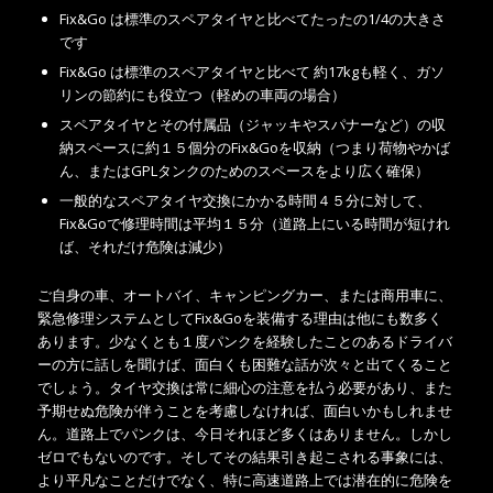
Fix&Go は標準のスペアタイヤと比べてたったの1/4の大きさ
です
Fix&Go は標準のスペアタイヤと比べて 約17kgも軽く、ガソ
リンの節約にも役立つ（軽めの車両の場合）
スペアタイヤとその付属品（ジャッキやスパナーなど）の収
納スペースに約１５個分のFix&Goを収納（つまり荷物やかば
ん、またはGPLタンクのためのスペースをより広く確保）
一般的なスペアタイヤ交換にかかる時間４５分に対して、
Fix&Goで修理時間は平均１５分（道路上にいる時間が短けれ
ば、それだけ危険は減少）
ご自身の車、オートバイ、キャンピングカー、または商用車に、
緊急修理システムとしてFix&Goを装備する理由は他にも数多く
あります。少なくとも１度パンクを経験したことのあるドライバ
ーの方に話しを聞けば、面白くも困難な話が次々と出てくること
でしょう。タイヤ交換は常に細心の注意を払う必要があり、また
予期せぬ危険が伴うことを考慮しなければ、面白いかもしれませ
ん。道路上でパンクは、今日それほど多くはありません。しかし
ゼロでもないのです。そしてその結果引き起こされる事象には、
より平凡なことだけでなく、特に高速道路上では潜在的に危険を